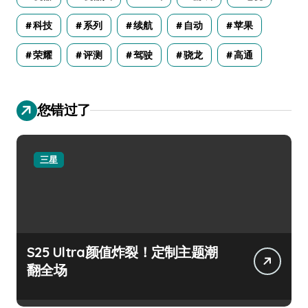
科技
系列
续航
自动
苹果
荣耀
评测
驾驶
骁龙
高通
您错过了
三星
S25 Ultra颜值炸裂！定制主题潮
翻全场