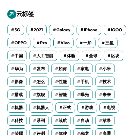
云标签
5G
2021
Galaxy
IPhone
IQOO
OPPO
Pro
Vivo
一加
三星
中国
人工智能
体验
全球
区块
华为
发布
如何
家电
小米
影像
怎么
性能
手机
技术
搭载
旗舰
智能
曝光
未来
机器
机器人
正式
游戏
电视
科技
系列
续航
自动
苹果
荣耀
评测
驾驶
骁龙
高通