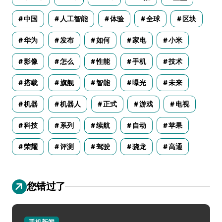
中国
人工智能
体验
全球
区块
华为
发布
如何
家电
小米
影像
怎么
性能
手机
技术
搭载
旗舰
智能
曝光
未来
机器
机器人
正式
游戏
电视
科技
系列
续航
自动
苹果
荣耀
评测
驾驶
骁龙
高通
您错过了
手机新闻