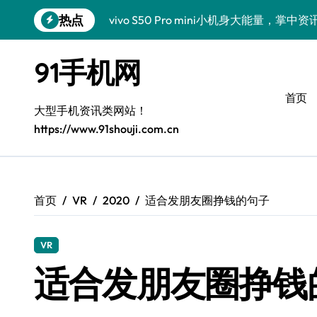
跳
热点
vivo S50 Pro mini小机身大能量，掌
转
到
小米17 Pro震撼来袭！超实用功能抢先
内
91手机网
容
三星Galaxy S26震撼来袭！创新科技
首页
三星Galaxy Z Fold7抢先揭秘！手机管
大型手机资讯类网站！
https://www.91shouji.com.cn
S25 Ultra颜值炸裂！定制主题潮翻全场
Galaxy S24+登场，解锁手机美颜新境界
S26+颜值暴增！机皇美颜秘籍大公开
首页
VR
2020
适合发朋友圈挣钱的句子
Galaxy A56 5G登场，时尚旗舰新体验！
VR
三星Galaxy S26美颜秘籍，一键打造专
适合发朋友圈挣钱
三星Galaxy Z TriFold：三屏折叠新