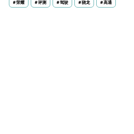
荣耀
评测
驾驶
骁龙
高通