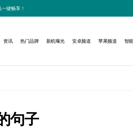
中资讯一键畅享！
揭秘，速来围观！
亮点，一键尽享未来！
资讯
热门品牌
新机曝光
安卓频道
苹果频道
智
家带你探新亮点
！
属风格！
的句子
境界，掌中科技新体验！