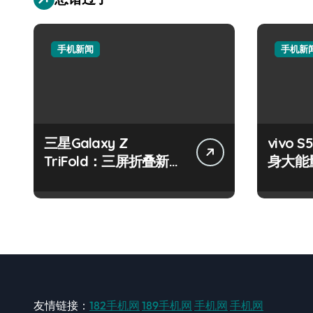
手机新闻
手机新
三星Galaxy Z
vivo S
TriFold：三屏折叠新境
身大能
界，掌中科技新体验！
键畅享
友情链接：
182手机网
189手机网
手机网
手机网