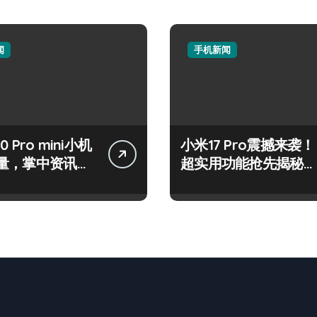
闻
手机新闻
50 Pro mini小机
小米17 Pro震撼来袭！
量，掌中资讯一
超实用功能抢先揭秘，
！
速来围观！