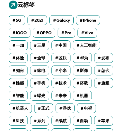
云标签
5G
2021
Galaxy
IPhone
IQOO
OPPO
Pro
Vivo
一加
三星
中国
人工智能
体验
全球
区块
华为
发布
如何
家电
小米
影像
怎么
性能
手机
技术
搭载
旗舰
智能
曝光
未来
机器
机器人
正式
游戏
电视
科技
系列
续航
自动
苹果