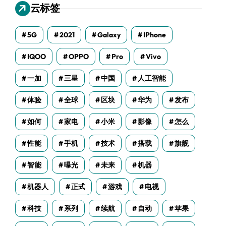
云标签
5G
2021
Galaxy
IPhone
IQOO
OPPO
Pro
Vivo
一加
三星
中国
人工智能
体验
全球
区块
华为
发布
如何
家电
小米
影像
怎么
性能
手机
技术
搭载
旗舰
智能
曝光
未来
机器
机器人
正式
游戏
电视
科技
系列
续航
自动
苹果