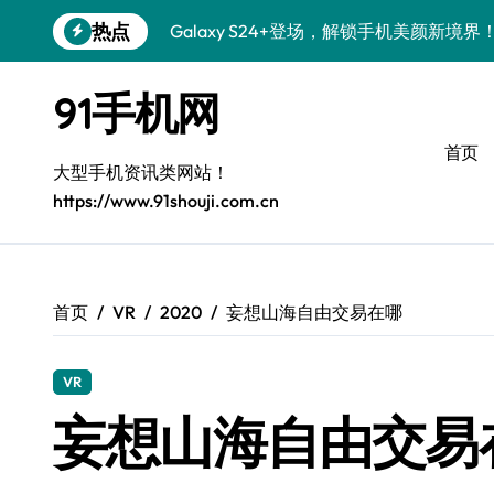
跳
热点
Galaxy S24+登场，解锁手机美颜新境界
转
到
S26+颜值暴增！机皇美颜秘籍大公开
内
91手机网
容
Galaxy A56 5G登场，时尚旗舰新体验！
首页
三星Galaxy S26美颜秘籍，一键打造专
大型手机资讯类网站！
https://www.91shouji.com.cn
S25美化秘籍：个性定制，炫酷随行！
Galaxy C55 5G焕新秘籍：潮流定制，
Galaxy C55 5G登场，美学新标杆！
首页
VR
2020
妄想山海自由交易在哪
Galaxy Z Flip6：折叠时尚，一瞬惊艳
VR
S25+闪亮登场，这样拍秒变焦点！
妄想山海自由交易
S25 Ultra颜值炸裂！定制主题潮翻全场