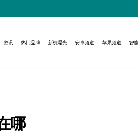
！
资讯
热门品牌
新机曝光
安卓频道
苹果频道
智
属风格！
玩转无限可能
在哪