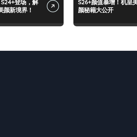
y S24+登场，解
S26+颜值暴增！机皇
美颜新境界！
颜秘籍大公开