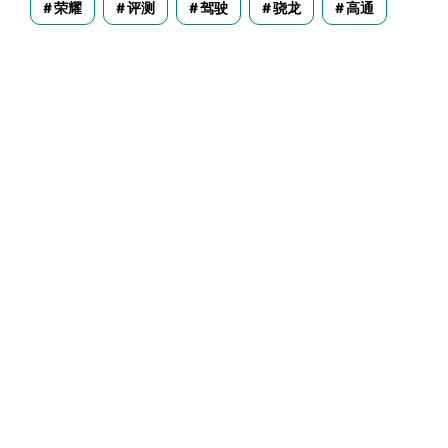
荣耀
评测
驾驶
骁龙
高通