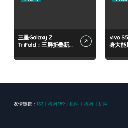
三星Galaxy Z
vivo S
TriFold：三屏折叠新境
身大能
界，掌中科技新体验！
键畅享
友情链接：
182手机网
189手机网
手机网
手机网