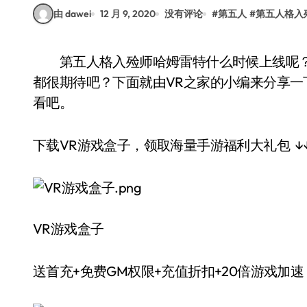
由 dawei
12 月 9, 2020
没有评论
#
第五人
#
第五人格入
第五人格入殓师哈姆雷特什么时候上线呢？哈姆雷特是入殓师的奇珍时装，相信很多玩家们
都很期待吧？下面就由VR之家的小编来分享
看吧。
下载VR游戏盒子，领取海量手游福利大礼包 ↓↓
VR游戏盒子
送首充+免费GM权限+充值折扣+20倍游戏加速