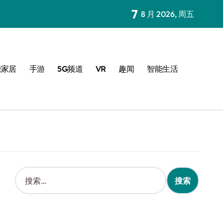
7
8 月 2026, 周五
能家居
手游
5G频道
VR
趣闻
智能生活
搜
索
：