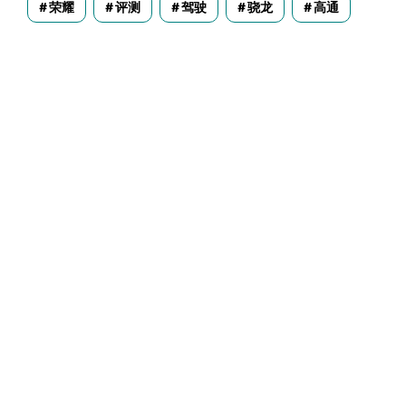
荣耀
评测
驾驶
骁龙
高通