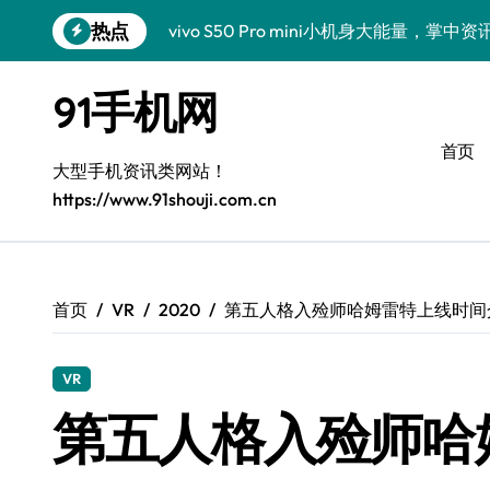
跳
热点
vivo S50 Pro mini小机身大能量，掌
转
到
小米17 Pro震撼来袭！超实用功能抢先
内
91手机网
容
三星Galaxy S26震撼来袭！创新科技
首页
三星Galaxy Z Fold7抢先揭秘！手机管
大型手机资讯类网站！
https://www.91shouji.com.cn
S25 Ultra颜值炸裂！定制主题潮翻全场
Galaxy S24+登场，解锁手机美颜新境界
S26+颜值暴增！机皇美颜秘籍大公开
首页
VR
2020
第五人格入殓师哈姆雷特上线时间
Galaxy A56 5G登场，时尚旗舰新体验！
VR
三星Galaxy S26美颜秘籍，一键打造专
第五人格入殓师哈
三星Galaxy Z TriFold：三屏折叠新