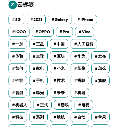
云标签
5G
2021
Galaxy
IPhone
IQOO
OPPO
Pro
Vivo
一加
三星
中国
人工智能
体验
全球
区块
华为
发布
如何
家电
小米
影像
怎么
性能
手机
技术
搭载
旗舰
智能
曝光
未来
机器
机器人
正式
游戏
电视
科技
系列
续航
自动
苹果