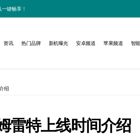
中资讯一键畅享！
揭秘，速来围观！
亮点，一键尽享未来！
资讯
热门品牌
新机曝光
安卓频道
苹果频道
智
家带你探新亮点
！
介绍
属风格！
姆雷特上线时间介绍
境界，掌中科技新体验！