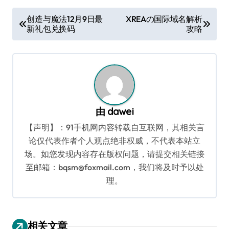
文
创造与魔法12月9日最
XREAの国际域名解析
新礼包兑换码
攻略
章
导
航
由
dawei
【声明】：91手机网内容转载自互联网，其相关言
论仅代表作者个人观点绝非权威，不代表本站立
场。如您发现内容存在版权问题，请提交相关链接
至邮箱：bqsm@foxmail.com，我们将及时予以处
理。
相关文章