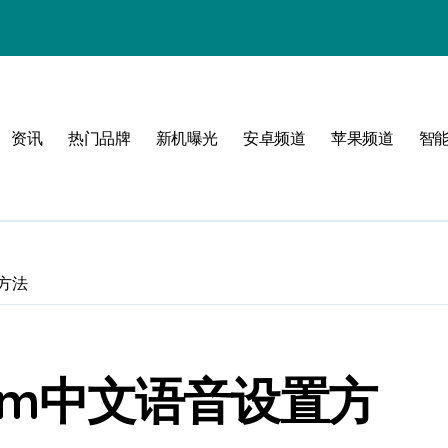
！
资讯
热门品牌
新机曝光
安卓频道
苹果频道
智
属风格！
玩转无限可能
置方法
eam中文语音设置方