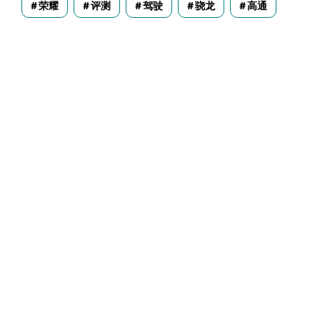
荣耀
评测
驾驶
骁龙
高通