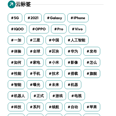
云标签
5G
2021
Galaxy
IPhone
IQOO
OPPO
Pro
Vivo
一加
三星
中国
人工智能
体验
全球
区块
华为
发布
如何
家电
小米
影像
怎么
性能
手机
技术
搭载
旗舰
智能
曝光
未来
机器
机器人
正式
游戏
电视
科技
系列
续航
自动
苹果