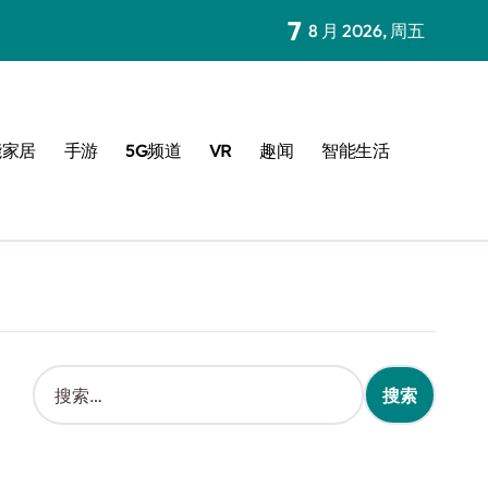
7
8 月 2026, 周五
能家居
手游
5G频道
VR
趣闻
智能生活
搜
索
：