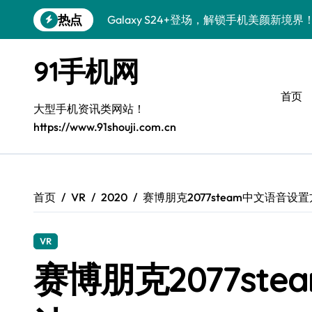
跳
热点
Galaxy S24+登场，解锁手机美颜新境界
转
到
S26+颜值暴增！机皇美颜秘籍大公开
内
91手机网
容
Galaxy A56 5G登场，时尚旗舰新体验！
首页
三星Galaxy S26美颜秘籍，一键打造专
大型手机资讯类网站！
https://www.91shouji.com.cn
S25美化秘籍：个性定制，炫酷随行！
Galaxy C55 5G焕新秘籍：潮流定制，
Galaxy C55 5G登场，美学新标杆！
首页
VR
2020
赛博朋克2077steam中文语音设
Galaxy Z Flip6：折叠时尚，一瞬惊艳
VR
S25+闪亮登场，这样拍秒变焦点！
赛博朋克2077st
S25 Ultra颜值炸裂！定制主题潮翻全场