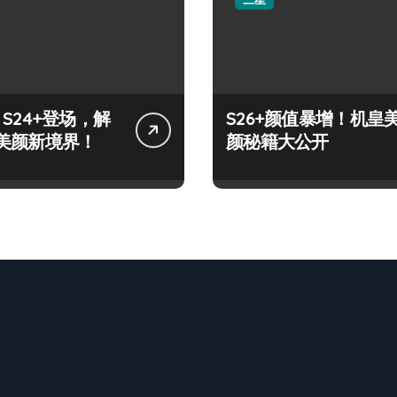
y S24+登场，解
S26+颜值暴增！机皇
美颜新境界！
颜秘籍大公开