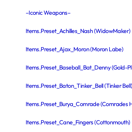
–Iconic Weapons–
Items.Preset_Achilles_Nash (WidowMaker)
Items.Preset_Ajax_Moron (Moron Labe)
Items.Preset_Baseball_Bat_Denny (Gold-Plat
Items.Preset_Baton_Tinker_Bell (Tinker Bell
Items.Preset_Burya_Comrade (Comrades 
Items.Preset_Cane_Fingers (Cottonmouth)