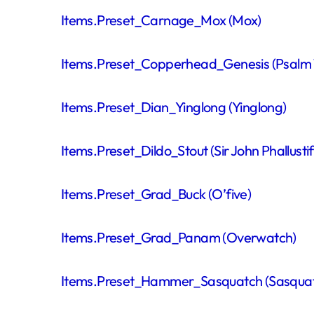
Items.Preset_Carnage_Mox (Mox)
Items.Preset_Copperhead_Genesis (Psalm 1
Items.Preset_Dian_Yinglong (Yinglong)
Items.Preset_Dildo_Stout (Sir John Phallustif
Items.Preset_Grad_Buck (O’five)
Items.Preset_Grad_Panam (Overwatch)
Items.Preset_Hammer_Sasquatch (Sasquat