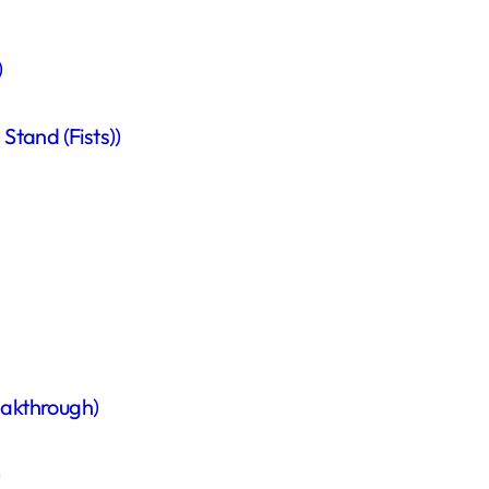
)
and (Fists))
akthrough)
)