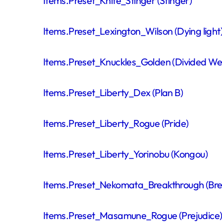
Items.Preset_Knife_Stinger (Stinger)
Items.Preset_Lexington_Wilson (Dying light
Items.Preset_Knuckles_Golden (Divided We St
Items.Preset_Liberty_Dex (Plan B)
Items.Preset_Liberty_Rogue (Pride)
Items.Preset_Liberty_Yorinobu (Kongou)
Items.Preset_Nekomata_Breakthrough (Bre
Items.Preset_Masamune_Rogue (Prejudice