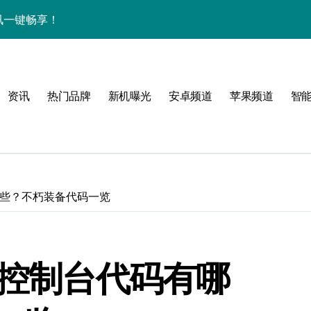
中资讯一键畅享！
揭秘，速来围观！
亮点，一键尽享未来！
资讯
热门品牌
新机曝光
安卓频道
苹果频道
智
家带你探新亮点
！
哪些？不朽装备代码一览
属风格！
》控制台代码有哪
境界，掌中科技新体验！