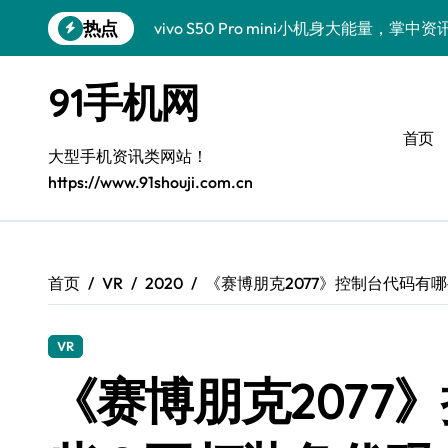
跳
热点
vivo S50 Pro mini小机身大能量，掌
转
到
小米17 Pro震撼来袭！超实用功能抢先
内
91手机网
容
三星Galaxy S26震撼来袭！创新科技
首页
三星Galaxy Z Fold7抢先揭秘！手机管
大型手机资讯类网站！
https://www.91shouji.com.cn
S25 Ultra颜值炸裂！定制主题潮翻全场
Galaxy S24+登场，解锁手机美颜新境界
S26+颜值暴增！机皇美颜秘籍大公开
首页
VR
2020
《赛博朋克2077》控制台代码有
Galaxy A56 5G登场，时尚旗舰新体验！
VR
三星Galaxy S26美颜秘籍，一键打造专
《赛博朋克2077
三星Galaxy Z TriFold：三屏折叠新