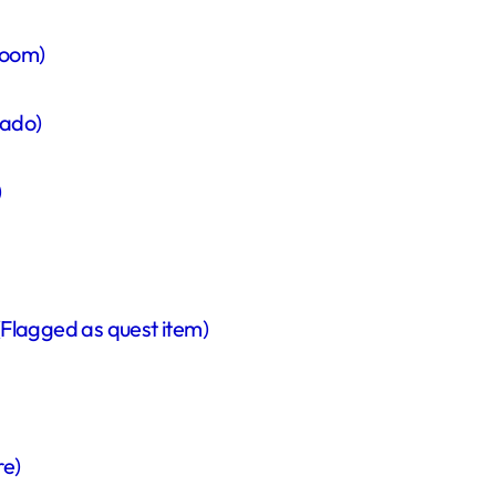
oom)
ado)
)
lagged as quest item)
e)