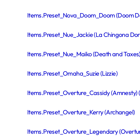
Items.Preset_Nova_Doom_Doom (Doom D
Items.Preset_Nue_Jackie (La Chingona Dor
Items.Preset_Nue_Maiko (Death and Taxes
Items.Preset_Omaha_Suzie (Lizzie)
Items.Preset_Overture_Cassidy (Amnesty) (F
Items.Preset_Overture_Kerry (Archangel)
Items.Preset_Overture_Legendary (Overtur