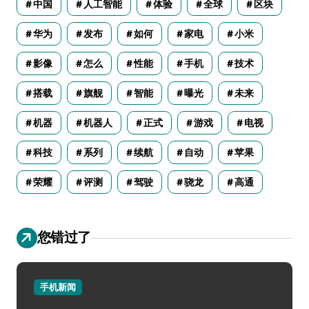
中国
人工智能
体验
全球
区块
华为
发布
如何
家电
小米
影像
怎么
性能
手机
技术
搭载
旗舰
智能
曝光
未来
机器
机器人
正式
游戏
电视
科技
系列
续航
自动
苹果
荣耀
评测
驾驶
骁龙
高通
您错过了
手机新闻