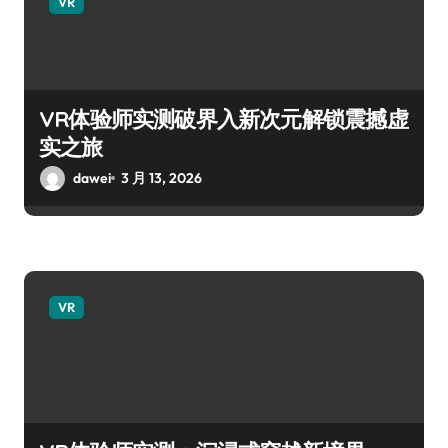
VR
VR体验师实测破界入新次元解锁震撼虚
实之旅
dawei
3 月 13, 2026
VR