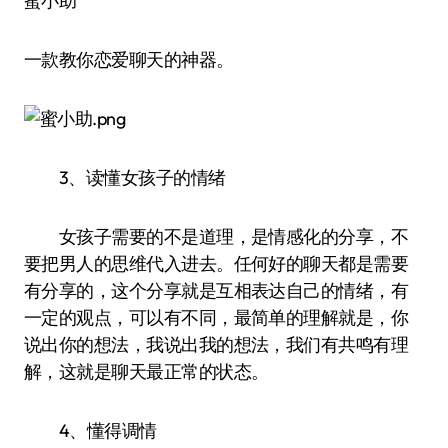
蜜小助
一款教你恋爱聊天的神器。
3、读懂女孩子的情绪
女孩子需要的不是道理，是情感化的分享，不
要把男人的思维代入进去。任何好的聊天都是需要
有分享的，这个分享就是互相表达自己的情绪，有
一定的观点，可以有不同，最简单的理解就是，你
说出你的想法，我说出我的想法，我们有共鸣有理
解，这就是聊天最正常的状态。
4、懂得调情