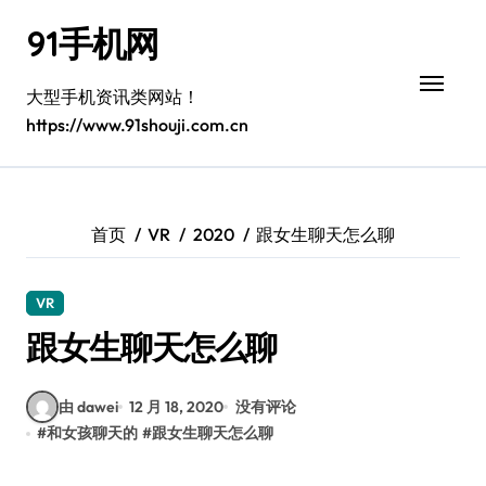
跳
91手机网
转
到
内
大型手机资讯类网站！
容
https://www.91shouji.com.cn
首页
VR
2020
跟女生聊天怎么聊
VR
跟女生聊天怎么聊
由 dawei
12 月 18, 2020
没有评论
#
和女孩聊天的
#
跟女生聊天怎么聊