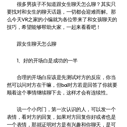
很多男孩子不知道跟女生聊天怎么聊？其实只
要找对和女生的聊天话题，一切都会迎难而解。那
么今天VR之家的小编就为各位带来了和女孩聊天的
技巧，希望能够帮助大家，一起来看看吧！
跟女生聊天怎么聊
1、好的开场白是成功的一半
合理的开场白应该是先测试对方的反应，你当
然可以问对方在干嘛，但bai对方若是回答了你就要
顺着这个事情继续聊下去，这样才会有连续性。
说一个小窍门，第一次认识的人，可以发一个
表情，看对方的回复，如果对方回复你好或者也是
一个表情，那就证明对方是有兴趣和你聊天，是可