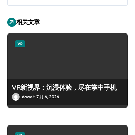
相关文章
VR
VR新视界：沉浸体验，尽在掌中手机
dawei
7 月 6, 2026