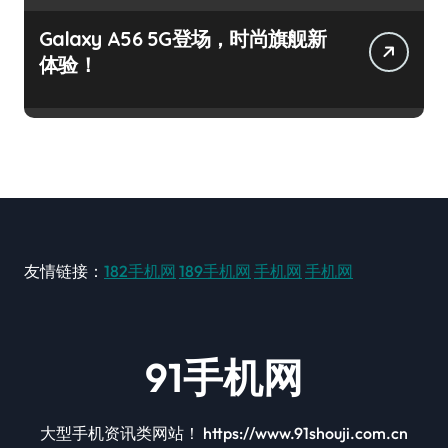
Galaxy A56 5G登场，时尚旗舰新
体验！
友情链接：
182手机网
189手机网
手机网
手机网
91手机网
大型手机资讯类网站！ https://www.91shouji.com.cn