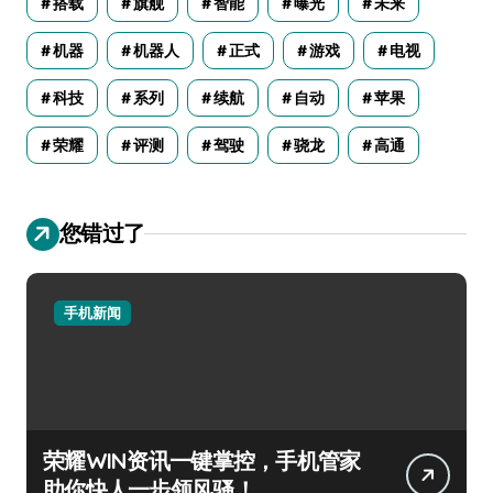
搭载
旗舰
智能
曝光
未来
机器
机器人
正式
游戏
电视
科技
系列
续航
自动
苹果
荣耀
评测
驾驶
骁龙
高通
您错过了
手机新闻
荣耀WIN资讯一键掌控，手机管家
助你快人一步领风骚！