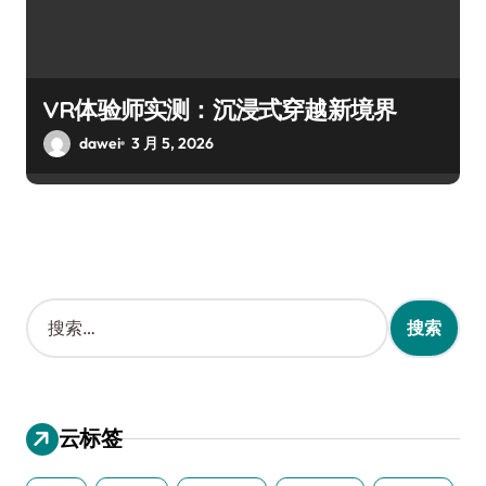
VR体验师实测：沉浸式穿越新境界
dawei
3 月 5, 2026
搜
索
：
云标签