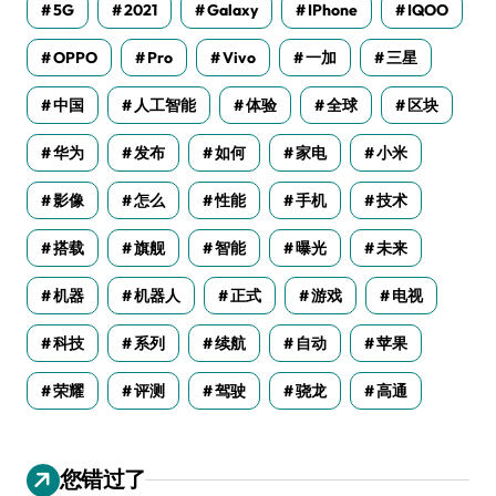
5G
2021
Galaxy
IPhone
IQOO
OPPO
Pro
Vivo
一加
三星
中国
人工智能
体验
全球
区块
华为
发布
如何
家电
小米
影像
怎么
性能
手机
技术
搭载
旗舰
智能
曝光
未来
机器
机器人
正式
游戏
电视
科技
系列
续航
自动
苹果
荣耀
评测
驾驶
骁龙
高通
您错过了