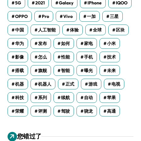
5G
2021
Galaxy
IPhone
IQOO
OPPO
Pro
Vivo
一加
三星
中国
人工智能
体验
全球
区块
华为
发布
如何
家电
小米
影像
怎么
性能
手机
技术
搭载
旗舰
智能
曝光
未来
机器
机器人
正式
游戏
电视
科技
系列
续航
自动
苹果
荣耀
评测
驾驶
骁龙
高通
您错过了