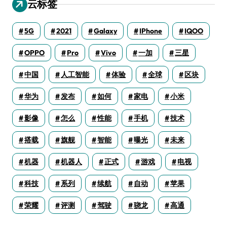
云标签
5G
2021
Galaxy
IPhone
IQOO
OPPO
Pro
Vivo
一加
三星
中国
人工智能
体验
全球
区块
华为
发布
如何
家电
小米
影像
怎么
性能
手机
技术
搭载
旗舰
智能
曝光
未来
机器
机器人
正式
游戏
电视
科技
系列
续航
自动
苹果
荣耀
评测
驾驶
骁龙
高通