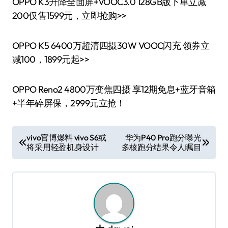
OPPO K3升降全面屏+VOOC3.0 128GB版下单立减
200仅售1599元，立即抢购>>
OPPO K5 6400万超清四摄30W VOOC闪充 领券立
减100，1899元起>>
OPPO Reno2 4800万变焦四摄 享12期免息+蓝牙音箱
+半年碎屏保，2999元立抢！
文
vivo官博爆料 vivo S6或
华为P40 Pro跑分曝光
将采用轻盈机身设计
多核跑分结果令人瞩目
章
导
航