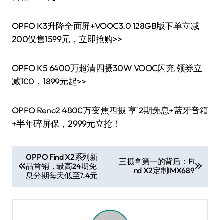
OPPO K3升降全面屏+VOOC3.0 128GB版下单立减
200仅售1599元，立即抢购>>
OPPO K5 6400万超清四摄30W VOOC闪充 领券立
减100，1899元起>>
OPPO Reno2 4800万变焦四摄 享12期免息+蓝牙音箱
+半年碎屏保，2999元立抢！
文
OPPO Find X2系列新
三摄拿第一的背后：Fi
品首销，最高24期免
章
nd X2定制IMX689
息分期每天低至7.4元
导
航