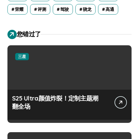
荣耀
评测
驾驶
骁龙
高通
您错过了
三星
S25 Ultra颜值炸裂！定制主题潮
翻全场