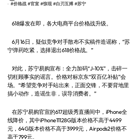
#
价格战
#
官宣
#
惊现
#
白刃互搏
#
苏宁
618爆发在即，各大电商平台价格战升级。
6月16日，疑似竞争对手散布不实稿件造谣称，“苏
宁弹药吃紧，选择退出618价格战。”
对此，苏宁易购宣布：全力加码“J-10%”，击碎一
切枉顾事实的谣言。价格对标京东“双百亿补贴”会
场。“希望竞争对手站出来，正面交锋，不要背地里
搞小动作，造谣生非，误导消费者。”
在苏宁易购官宣的617超级秀直播间中，iPhone全
线降价，其中iPhone11128G版本价格不高于4499
元，64G版本价格不高于3999元，Airpods2价格不
高于799元。