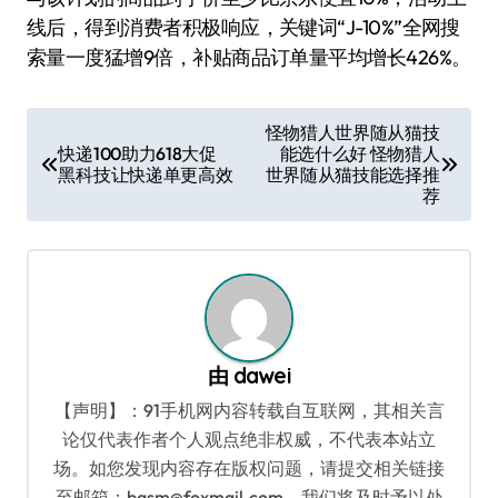
线后，得到消费者积极响应，关键词“J-10%”全网搜
索量一度猛增9倍，补贴商品订单量平均增长426%。
文
怪物猎人世界随从猫技
快递100助力618大促
能选什么好 怪物猎人
章
黑科技让快递单更高效
世界随从猫技能选择推
导
荐
航
由
dawei
【声明】：91手机网内容转载自互联网，其相关言
论仅代表作者个人观点绝非权威，不代表本站立
场。如您发现内容存在版权问题，请提交相关链接
至邮箱：bqsm@foxmail.com，我们将及时予以处