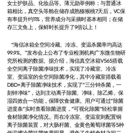
女士护肤品、化妆品等。薄元勋举例称：与普通冰
箱相比，真空头等舱在储存成熟猕猴桃7天后，VC保
有率提升约11%，营养成分与采摘时基本相同；在储
存三文鱼上，保鲜时长提升了9倍以上！
“海信冰箱全空间冷藏、冷冻、变温杀菌率均高达
99.9%。”发布会上公布了专业检测机构广东微生物研
究所检测的数据。据介绍，海信真空冰箱V565搭载
全空间离子除菌净味技术，实现了冷藏室、冷冻
室、变温室的全空间除菌净化，其中冷藏室搭载着
DBD+离子除菌净味技术，实现了“三分钟杀菌，一
刻钟净味”，达到主动离子除菌、净味、除乙烯、保
湿四效合一功能，保障饮食健康。用户可通过“除菌
进度条”实时查看除菌进度，“可视化除菌”轻松掌握
食材除菌净化情况。而在冷冻室、变温室则配置铜
离子除菌装置，对大肠杆菌、金黄色葡萄球菌等5种
低温嗜冷菌抗菌效果明显，避免了生鲜食材之间二