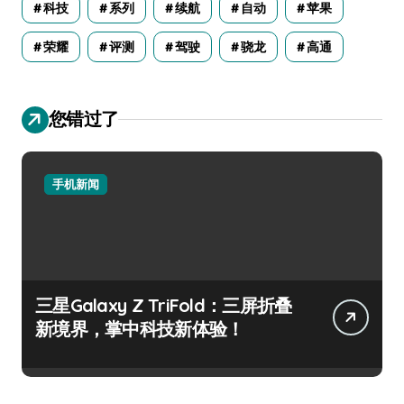
科技
系列
续航
自动
苹果
荣耀
评测
驾驶
骁龙
高通
您错过了
手机新闻
三星Galaxy Z TriFold：三屏折叠
新境界，掌中科技新体验！