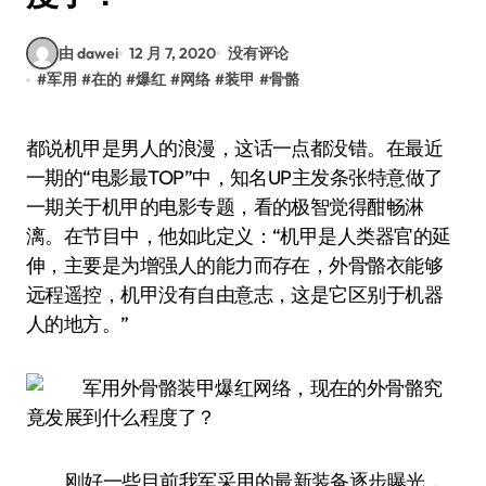
由 dawei
12 月 7, 2020
没有评论
#
军用
#
在的
#
爆红
#
网络
#
装甲
#
骨骼
都说机甲是男人的浪漫，这话一点都没错。在最近
一期的“电影最TOP”中，知名UP主发条张特意做了
一期关于机甲的电影专题，看的极智觉得酣畅淋
漓。在节目中，他如此定义：“机甲是人类器官的延
伸，主要是为增强人的能力而存在，外骨骼衣能够
远程遥控，机甲没有自由意志，这是它区别于机器
人的地方。”
刚好一些目前我军采用的最新装备逐步曝光，