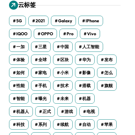
云标签
5G
2021
Galaxy
IPhone
IQOO
OPPO
Pro
Vivo
一加
三星
中国
人工智能
体验
全球
区块
华为
发布
如何
家电
小米
影像
怎么
性能
手机
技术
搭载
旗舰
智能
曝光
未来
机器
机器人
正式
游戏
电视
科技
系列
续航
自动
苹果