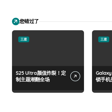
您错过了
三星
三星
S25 Ultra颜值炸裂！定
Galax
制主题潮翻全场
锁手机