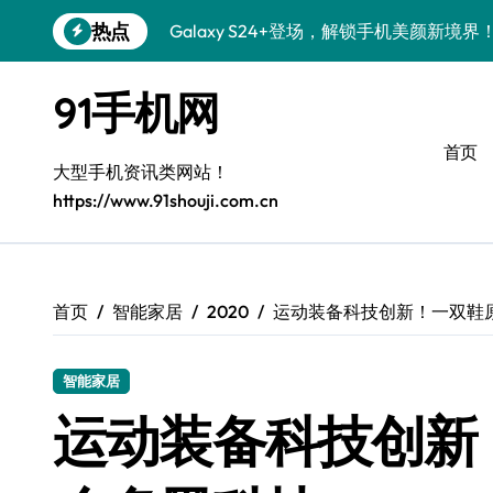
跳
热点
Galaxy S24+登场，解锁手机美颜新境界
转
到
S26+颜值暴增！机皇美颜秘籍大公开
内
91手机网
容
Galaxy A56 5G登场，时尚旗舰新体验！
首页
三星Galaxy S26美颜秘籍，一键打造专
大型手机资讯类网站！
https://www.91shouji.com.cn
S25美化秘籍：个性定制，炫酷随行！
Galaxy C55 5G焕新秘籍：潮流定制，
Galaxy C55 5G登场，美学新标杆！
首页
智能家居
2020
运动装备科技创新！一双鞋
Galaxy Z Flip6：折叠时尚，一瞬惊艳
智能家居
S25+闪亮登场，这样拍秒变焦点！
运动装备科技创新
S25 Ultra颜值炸裂！定制主题潮翻全场