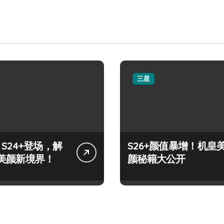
三星
y S24+登场，解
S26+颜值暴增！机皇
美颜新境界！
颜秘籍大公开