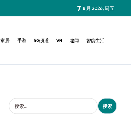
7
8 月 2026, 周五
能家居
手游
5G频道
VR
趣闻
智能生活
搜
索
：