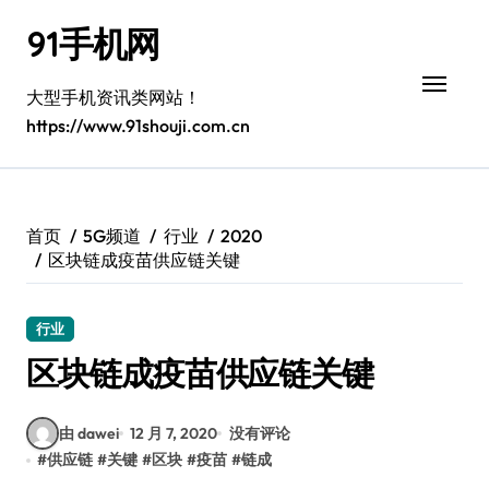
跳
91手机网
转
到
内
大型手机资讯类网站！
容
https://www.91shouji.com.cn
首页
5G频道
行业
2020
区块链成疫苗供应链关键
行业
区块链成疫苗供应链关键
由 dawei
12 月 7, 2020
没有评论
#
供应链
#
关键
#
区块
#
疫苗
#
链成