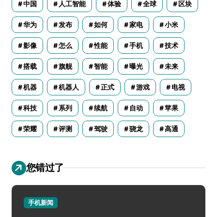
中国
人工智能
体验
全球
区块
华为
发布
如何
家电
小米
影像
怎么
性能
手机
技术
搭载
旗舰
智能
曝光
未来
机器
机器人
正式
游戏
电视
科技
系列
续航
自动
苹果
荣耀
评测
驾驶
骁龙
高通
您错过了
手机新闻