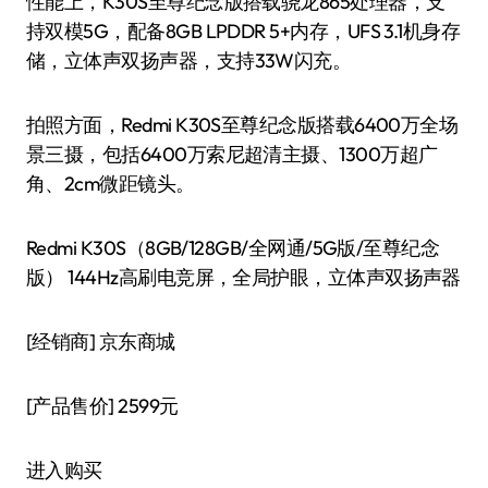
性能上，K30S至尊纪念版搭载骁龙865处理器，支
持双模5G，配备8GB LPDDR 5+内存，UFS 3.1机身存
储，立体声双扬声器，支持33W闪充。
拍照方面，Redmi K30S至尊纪念版搭载6400万全场
景三摄，包括6400万索尼超清主摄、1300万超广
角、2cm微距镜头。
Redmi K30S（8GB/128GB/全网通/5G版/至尊纪念
版） 144Hz高刷电竞屏，全局护眼，立体声双扬声器
[经销商]
京东商城
[产品售价]
2599元
进入购买