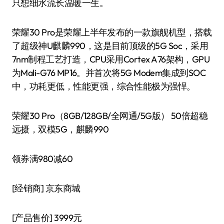
只想细水流长温暖一生。
荣耀30 Pro是荣耀上半年发布的一款旗舰机型，搭载
了超级神U麒麟990，这是目前顶级的5G Soc，采用
7nm制程工艺打造，CPU采用Cortex A76架构，GPU
为Mali-G76 MP16。并首次将5G Modem集成到SOC
中，功耗更低，性能更强，综合性能极为强悍。
荣耀30 Pro（8GB/128GB/全网通/5G版） 50倍超稳
远摄，双模5G，麒麟990
领券满980减60
[经销商]
京东商城
[产品售价]
3999元