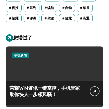
科技
系列
续航
自动
苹果
荣耀
评测
驾驶
骁龙
高通
您错过了
手机新闻
荣耀WIN资讯一键掌控，手机管家
助你快人一步领风骚！