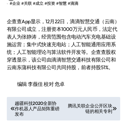
#
企业
#
关联
#
成立
#
投资
#
智慧
#
滴滴
企查查App显示，12月22日，滴滴智慧交通（云南）
有限公司成立，注册资本1000万元人民币，法定代
表人为张静涛，经营范围包含电动汽车充电基础设
施运营；集中式快速充电站；人工智能通用应用系
统；人工智能理论与算法软件开发等。企查查股权
穿透显示，该公司由滴滴智慧交通科技有限公司和
云南东蒲科技有限公司共同持股，前者持股51%。
编辑 李薇佳 校对 危卓
文
越疆科技2020全新协
腾讯关联企业公开区块
作机器人产品矩阵重磅
章
链的相关专利
发布
导