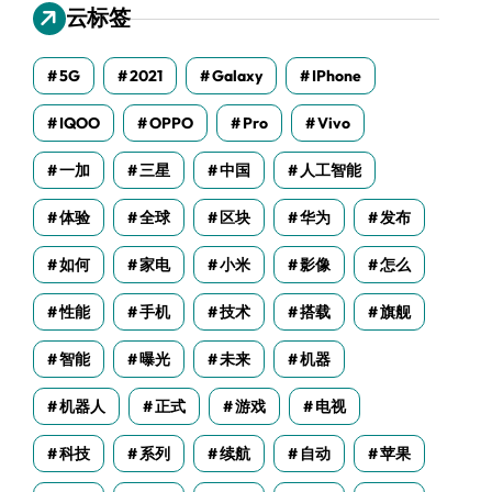
云标签
5G
2021
Galaxy
IPhone
IQOO
OPPO
Pro
Vivo
一加
三星
中国
人工智能
体验
全球
区块
华为
发布
如何
家电
小米
影像
怎么
性能
手机
技术
搭载
旗舰
智能
曝光
未来
机器
机器人
正式
游戏
电视
科技
系列
续航
自动
苹果