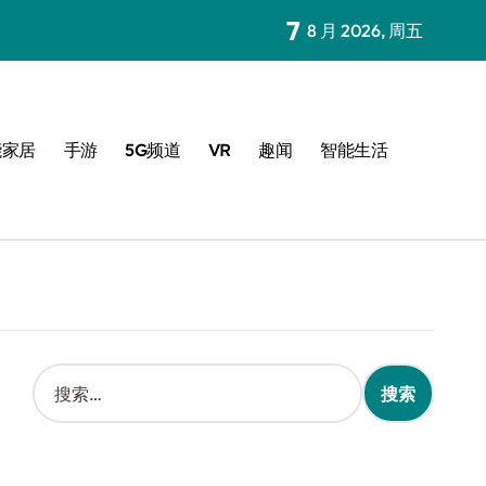
7
8 月 2026, 周五
能家居
手游
5G频道
VR
趣闻
智能生活
搜
索
：