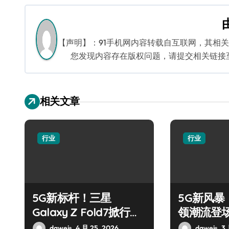
导
航
【声明】：91手机网内容转载自互联网，其相
您发现内容存在版权问题，请提交相关链接至邮箱
相关文章
行业
行业
5G新标杆！三星
5G新风暴！
Galaxy Z Fold7掀行业
领潮流登
革新巨浪
dawei
4 月 25, 2026
dawei
3 