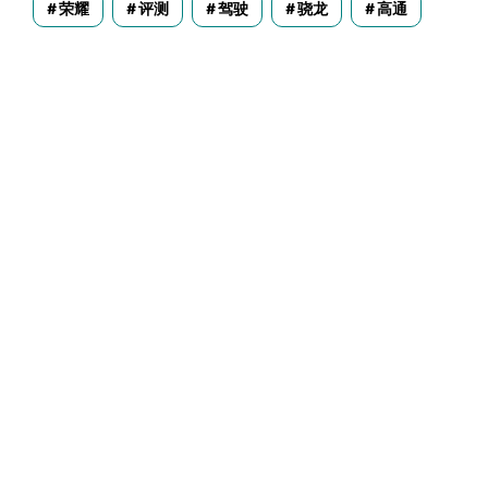
荣耀
评测
驾驶
骁龙
高通