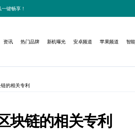
中资讯一键畅享！
揭秘，速来围观！
亮点，一键尽享未来！
资讯
热门品牌
新机曝光
安卓频道
苹果频道
智
家带你探新亮点
！
块链的相关专利
属风格！
区块链的相关专利
境界，掌中科技新体验！