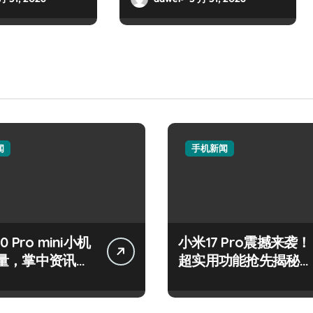
闻
手机新闻
50 Pro mini小机
小米17 Pro震撼来袭！
量，掌中资讯一
超实用功能抢先揭秘，
！
速来围观！