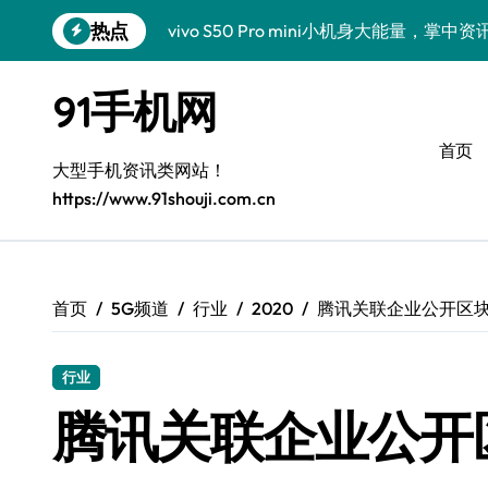
跳
热点
vivo S50 Pro mini小机身大能量，掌
转
到
小米17 Pro震撼来袭！超实用功能抢先
内
91手机网
容
三星Galaxy S26震撼来袭！创新科技
首页
三星Galaxy Z Fold7抢先揭秘！手机管
大型手机资讯类网站！
https://www.91shouji.com.cn
S25 Ultra颜值炸裂！定制主题潮翻全场
Galaxy S24+登场，解锁手机美颜新境界
S26+颜值暴增！机皇美颜秘籍大公开
首页
5G频道
行业
2020
腾讯关联企业公开区
Galaxy A56 5G登场，时尚旗舰新体验！
行业
三星Galaxy S26美颜秘籍，一键打造专
腾讯关联企业公开
三星Galaxy Z TriFold：三屏折叠新