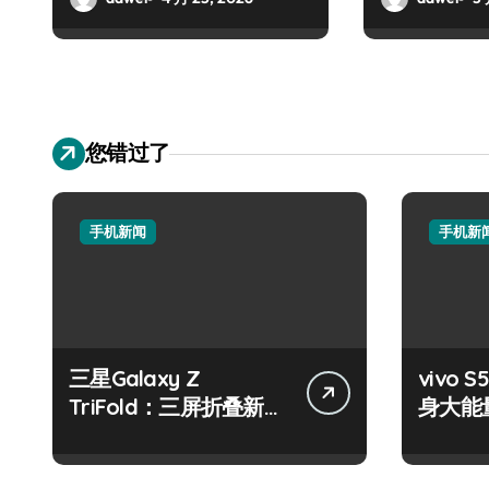
您错过了
手机新闻
手机新
三星Galaxy Z
vivo S
TriFold：三屏折叠新境
身大能
界，掌中科技新体验！
键畅享