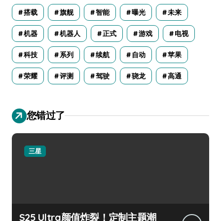
搭载
旗舰
智能
曝光
未来
机器
机器人
正式
游戏
电视
科技
系列
续航
自动
苹果
荣耀
评测
驾驶
骁龙
高通
您错过了
三星
S25 Ultra颜值炸裂！定制主题潮