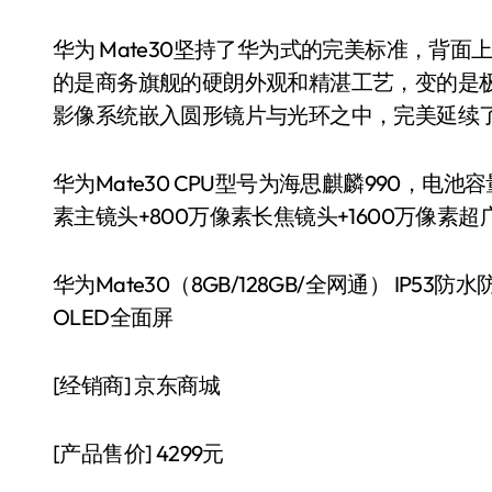
华为 Mate30坚持了华为式的完美标准，背面
的是商务旗舰的硬朗外观和精湛工艺，变的是极具
影像系统嵌入圆形镜片与光环之中，完美延续了M
华为Mate30 CPU型号为海思麒麟990，电池
素主镜头+800万像素长焦镜头+1600万像素
华为Mate30（8GB/128GB/全网通） IP
OLED全面屏
[经销商]
京东商城
[产品售价]
4299元