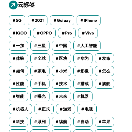
云标签
5G
2021
Galaxy
IPhone
IQOO
OPPO
Pro
Vivo
一加
三星
中国
人工智能
体验
全球
区块
华为
发布
如何
家电
小米
影像
怎么
性能
手机
技术
搭载
旗舰
智能
曝光
未来
机器
机器人
正式
游戏
电视
科技
系列
续航
自动
苹果