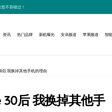
亮点速览不容错过！
，速来围观！
智能科技魅力！
资讯
热门品牌
新机曝光
安卓频道
苹果频道
智
惠速抢！
，速来围观！
折叠屏新巅峰！
新，开启手机新视界！
 30后 我换掉其他手机的理由
用功能！
秘，速来围观！
 30后 我换掉其他手