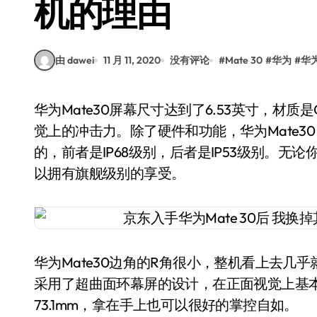
机的理由
由 dawei
11 月 11, 2020
没有评论
#
Mate 30
#
华为
#
华为
华为Mate30屏幕尺寸达到了6.53英寸，材质是OLED显示屏，分辨率为2400×1176像素，带来视
觉上的冲击力。除了硬件和功能，华为Mate30 
的，前者是IP68级别，后者是IP53级别。无论你选
以拥有旗舰级别的享受。
华为Mate30边角的R角很小，整机看上去几乎
采用了超曲面环幕屏的设计，在正面视觉上基
73.1mm，拿在手上也可以很好的掌控自如。