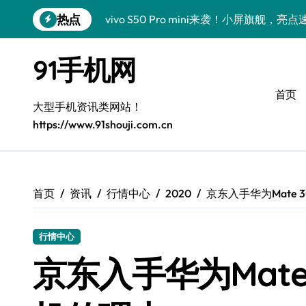
跳
热点
vivo S50 Pro mini来袭！小屏旗舰，
转
到
REDMI K90深度揭秘！亮点配置全盘点
内
91手机网
容
三星W26震撼来袭！速览资讯，畅享前沿
首页
华为nova 15 Ultra新功能解锁，限时优
大型手机资讯类网站！
https://www.91shouji.com.cn
iPhone 17e重磅来袭！性能配置大升级
三星Galaxy Z Fold7：创新科技加持，
三星Galaxy Z Fold7来袭，折叠屏革
首页
资讯
行情中心
2020
京东入手华为Mate
小米17重磅来袭！速览新动态，解锁超实
行情中心
真我GT8 Pro炸场来袭！特色功能大揭
京东入手华为Mate