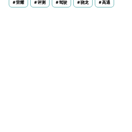
荣耀
评测
驾驶
骁龙
高通