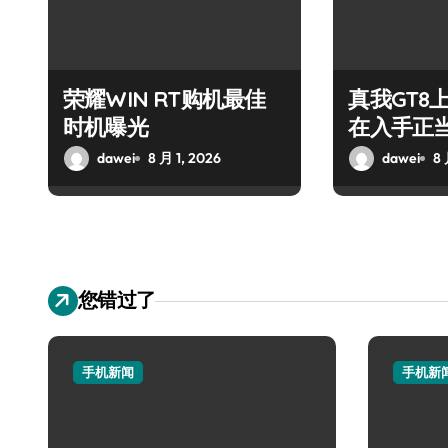
荣耀WIN RT购机最佳
真我GT8
时机曝光
在入手正
dawei
8 月 1, 2026
dawei
8 
您错过了
手机新闻
手机新