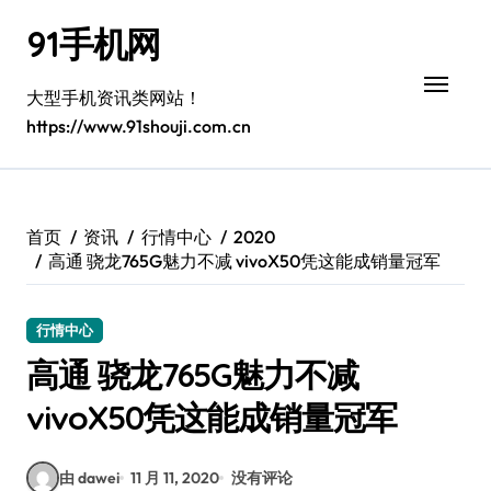
跳
91手机网
转
到
内
大型手机资讯类网站！
容
https://www.91shouji.com.cn
首页
资讯
行情中心
2020
高通 骁龙765G魅力不减 vivoX50凭这能成销量冠军
行情中心
高通 骁龙765G魅力不减
vivoX50凭这能成销量冠军
由 dawei
11 月 11, 2020
没有评论