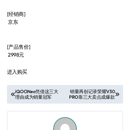
[经销商]
京东
[产品售价]
2998元
进入购买
文
iQOONeo凭借这三大
销量再创记录荣耀V30
理由成为销量冠军
PRO靠三大卖点成爆款
章
导
航