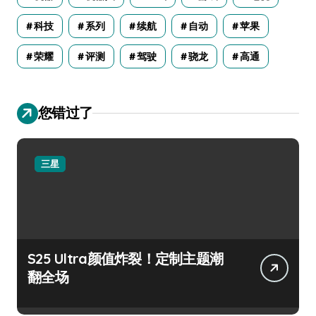
科技
系列
续航
自动
苹果
荣耀
评测
驾驶
骁龙
高通
您错过了
三星
S25 Ultra颜值炸裂！定制主题潮
翻全场