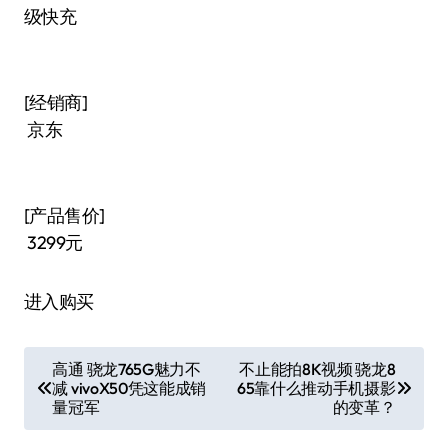
级快充
[经销商]
京东
[产品售价]
3299元
进入购买
文
高通 骁龙765G魅力不
不止能拍8K视频 骁龙8
减 vivoX50凭这能成销
65靠什么推动手机摄影
章
量冠军
的变革？
导