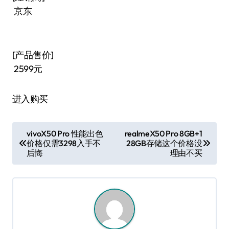
京东
[产品售价]
2599元
进入购买
文
vivoX50 Pro 性能出色
realmeX50 Pro 8GB+1
价格仅需3298入手不
28GB存储这个价格没
章
后悔
理由不买
导
航