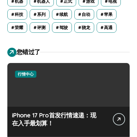
机器
机器人
正式
游戏
电视
科技
系列
续航
自动
苹果
荣耀
评测
驾驶
骁龙
高通
您错过了
行情中心
iPhone 17 Pro首发行情速递：现
在入手最划算！