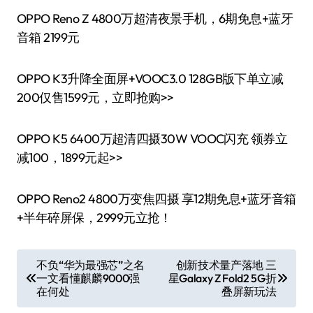
OPPO Reno Z 4800万超清夜景手机，6期免息+蓝牙
音箱 2199元
OPPO K3升降全面屏+VOOC3.0 128GB版下单立减
200仅售1599元，立即抢购>>
OPPO K5 6400万超清四摄30W VOOC闪充 领券立
减100，1899元起>>
OPPO Reno2 4800万变焦四摄 享12期免息+蓝牙音箱
+半年碎屏保，2999元立抢！
文
不负“华为最强芯”之名
创新技术量产落地 三
一文看懂麒麟9000强
星Galaxy Z Fold2 5G折
章
在何处
叠屏新玩法
导