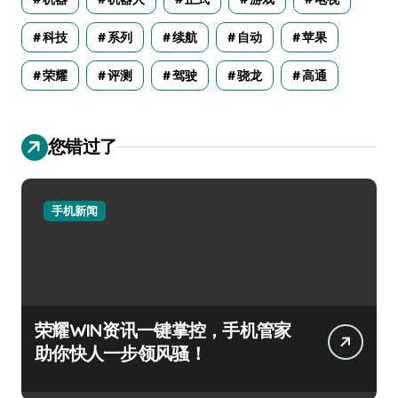
科技
系列
续航
自动
苹果
荣耀
评测
驾驶
骁龙
高通
您错过了
手机新闻
荣耀WIN资讯一键掌控，手机管家
助你快人一步领风骚！