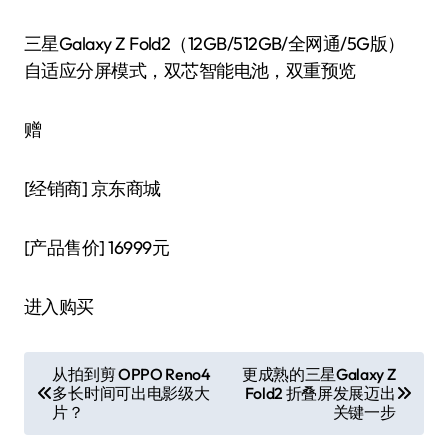
三星Galaxy Z Fold2（12GB/512GB/全网通/5G版）
自适应分屏模式，双芯智能电池，双重预览
赠
[经销商]
京东商城
[产品售价]
16999元
进入购买
文
从拍到剪 OPPO Reno4
更成熟的三星Galaxy Z
多长时间可出电影级大
Fold2 折叠屏发展迈出
章
片？
关键一步
导