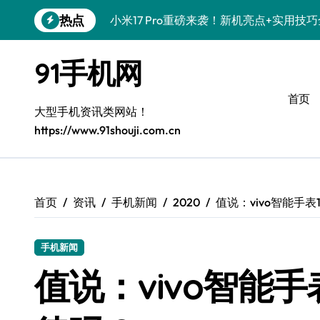
跳
热点
小米17 Pro重磅来袭！新机亮点+实用技
转
到
荣耀WIN RT速递：掌中一机，瞬知天下
内
91手机网
容
iPhone 17 Pro抢先看！最新资讯+超实
首页
三星W26全揭秘！新功能+超值优惠+技巧
大型手机资讯类网站！
https://www.91shouji.com.cn
真我GT8震撼来袭！科技潮流新宠，创新
vivo S50新功能大揭秘！优惠全享，玩
三星Galaxy Z TriFold：三屏折叠新
首页
资讯
手机新闻
2020
值说：vivo智能手表
vivo S50 Pro mini小机身大能量，掌
手机新闻
小米17 Pro震撼来袭！超实用功能抢先
值说：vivo智能手
一加Turbo 6性能猛兽来袭，极速体验尽