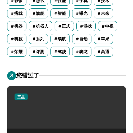
影像
怎么
性能
手机
技术
搭载
旗舰
智能
曝光
未来
机器
机器人
正式
游戏
电视
科技
系列
续航
自动
苹果
荣耀
评测
驾驶
骁龙
高通
您错过了
三星