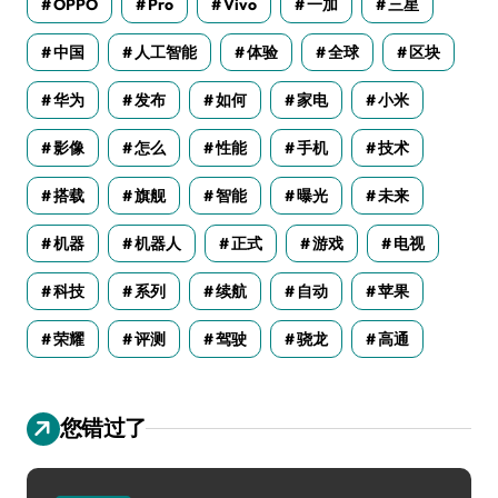
OPPO
Pro
Vivo
一加
三星
中国
人工智能
体验
全球
区块
华为
发布
如何
家电
小米
影像
怎么
性能
手机
技术
搭载
旗舰
智能
曝光
未来
机器
机器人
正式
游戏
电视
科技
系列
续航
自动
苹果
荣耀
评测
驾驶
骁龙
高通
您错过了