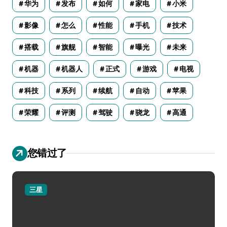
华为
发布
如何
家电
小米
影像
怎么
性能
手机
技术
搭载
旗舰
智能
曝光
未来
机器
机器人
正式
游戏
电视
科技
系列
续航
自动
苹果
荣耀
评测
驾驶
骁龙
高通
您错过了
三星